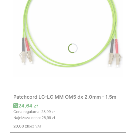
Patchcord LC-LC MM OM5 dx 2.0mm - 1,5m
Cena promocyjna
24,64 zł
Cena regularna:
28,99 zł
Najniższa cena:
28,99 zł
Cena
20,03 zł
bez VAT