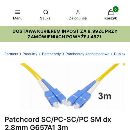
Produkty w
Otwórz wyszukiwarkę
Menu
Szukaj
Zaloguj się
Koszyk
DOSTAWA KURIEREM INPOST ZA 8,99ZŁ PRZY
ZAMÓWIENIACH POWYŻEJ 45ZŁ
LL Partners
Produkty
Patchcordy
Patchcordy Jednomodowe
Duplex
Patchcord SC/PC-SC/PC SM dx
2.8mm G657A1 3m