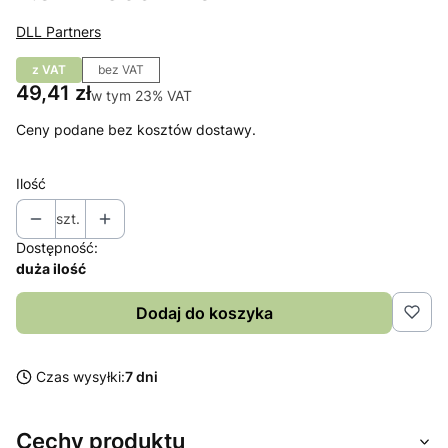
DLL Partners
z VAT
bez VAT
Cena
49,41 zł
w tym 23% VAT
w tym
23%
VAT
Ceny podane bez kosztów dostawy.
Ilość
szt.
Dostępność:
duża ilość
Dodaj do koszyka
Czas wysyłki:
7 dni
Cechy produktu