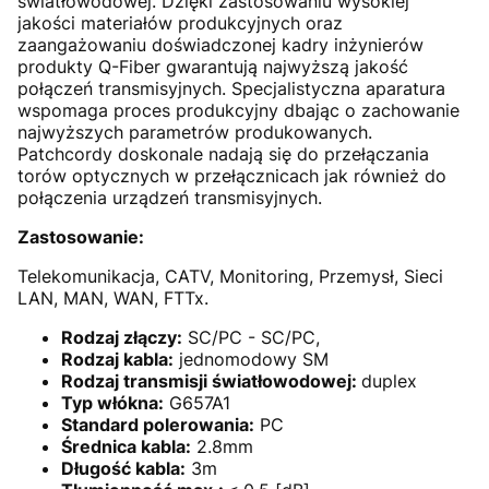
światłowodowej. Dzięki zastosowaniu wysokiej
jakości materiałów produkcyjnych oraz
zaangażowaniu doświadczonej kadry inżynierów
produkty Q-Fiber gwarantują najwyższą jakość
połączeń transmisyjnych. Specjalistyczna aparatura
wspomaga proces produkcyjny dbając o zachowanie
najwyższych parametrów produkowanych.
Patchcordy doskonale nadają się do przełączania
torów optycznych w przełącznicach jak również do
połączenia urządzeń transmisyjnych.
Zastosowanie:
Telekomunikacja, CATV, Monitoring, Przemysł, Sieci
LAN, MAN, WAN, FTTx.
Rodzaj złączy:
SC/PC - SC/PC,
Rodzaj kabla:
jednomodowy SM
Rodzaj transmisji światłowodowej:
duplex
Typ włókna:
G657A1
Standard polerowania:
PC
Średnica kabla:
2.8mm
Długość kabla:
3m