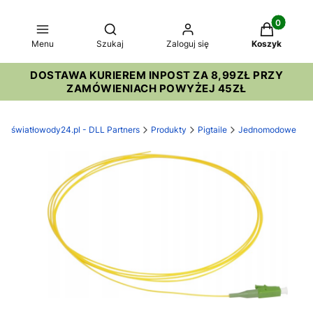
Produkty w
Otwórz wyszukiwarkę
Menu
Szukaj
Zaloguj się
Koszyk
DOSTAWA KURIEREM INPOST ZA 8,99ZŁ PRZY
ZAMÓWIENIACH POWYŻEJ 45ZŁ
światłowody24.pl - DLL Partners
Produkty
Pigtaile
Jednomodowe