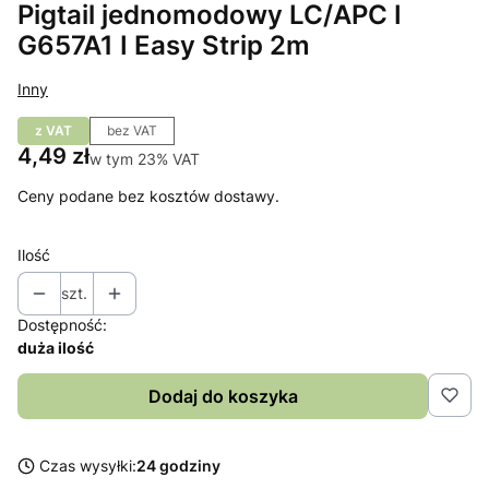
Pigtail jednomodowy LC/APC I
G657A1 I Easy Strip 2m
Inny
z VAT
bez VAT
Cena
4,49 zł
w tym 23% VAT
w tym
23%
VAT
Ceny podane bez kosztów dostawy.
Ilość
szt.
Dostępność:
duża ilość
Dodaj do koszyka
Czas wysyłki:
24 godziny