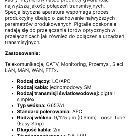
najwyższą jakość połączeń transmisyjnych.
Specjalistyczna aparatura wspomaga proces
produkcyjny dbając o zachowanie najwyższych
parametrów produkowanych. Pigtaile doskonale
nadają się do przełączania torów optycznych w
przełącznicach jak również do połączenia urządzeń
transmisyjnych.
Zastosowanie:
Telekomunikacja, CATV, Monitoring, Przemysł, Sieci
LAN, MAN, WAN, FTTx.
Rodzaj złączy:
LC/APC
Rodzaj kabla:
jednomodowy SM
Rodzaj transmisji światłowodowej:
pigtail
simplex
Typ włókna:
G657A1
Standard polerowania:
APC
Rodzaj włókna:
9/125 µm (0.9mm) Loose Tube
(Easy Strip)
Długość kabla:
2m
Tłumienność max.:
≤ 0.5 [dB]